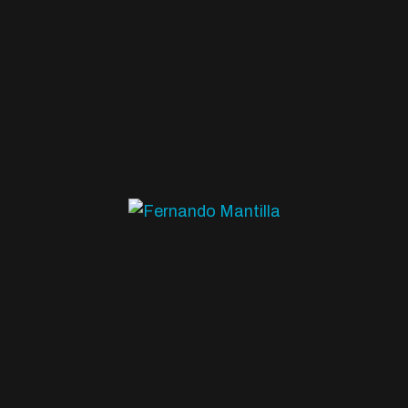
eré je postavené pro krátké, vysoce
Dlaczego Oscar Spin Casino Przyc
wyróżnia się dla tych, którzy prag
Ver todo