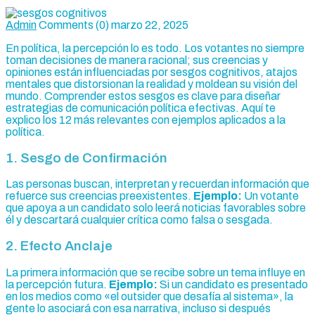
Admin
Comments (0)
marzo 22, 2025
En política, la percepción lo es todo. Los votantes no siempre
toman decisiones de manera racional; sus creencias y
opiniones están influenciadas por sesgos cognitivos, atajos
mentales que distorsionan la realidad y moldean su visión del
mundo. Comprender estos sesgos es clave para diseñar
estrategias de comunicación política efectivas. Aquí te
explico los 12 más relevantes con ejemplos aplicados a la
política.
1. Sesgo de Confirmación
Las personas buscan, interpretan y recuerdan información que
refuerce sus creencias preexistentes.
Ejemplo:
Un votante
que apoya a un candidato solo leerá noticias favorables sobre
él y descartará cualquier crítica como falsa o sesgada.
2. Efecto Anclaje
La primera información que se recibe sobre un tema influye en
la percepción futura.
Ejemplo:
Si un candidato es presentado
en los medios como «el outsider que desafía al sistema», la
gente lo asociará con esa narrativa, incluso si después